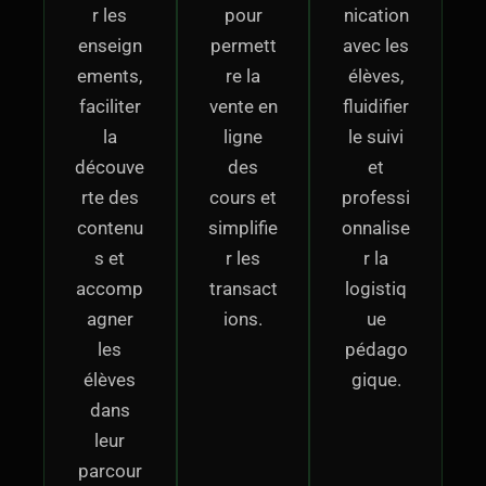
r les
pour
nication
enseign
permett
avec les
ements,
re la
élèves,
faciliter
vente en
fluidifier
la
ligne
le suivi
découve
des
et
rte des
cours et
professi
contenu
simplifie
onnalise
s et
r les
r la
accomp
transact
logistiq
agner
ions.
ue
les
pédago
élèves
gique.
dans
leur
parcour