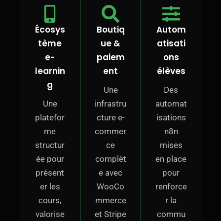
Écosys
Boutiq
Autom
tème
ue &
atisati
e-
paiem
ons
learnin
ent
élèves
g
Une
Des
Une
infrastru
automat
platefor
cture e-
isations
me
commer
n8n
structur
ce
mises
ée pour
complèt
en place
présent
e avec
pour
er les
WooCo
renforce
cours,
mmerce
r la
valorise
et Stripe
commu