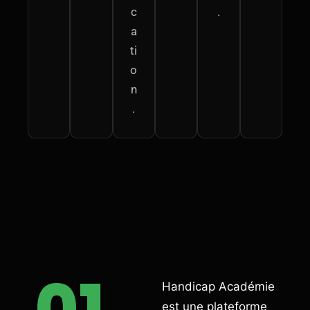
c
.
a
ti
o
n
.
01
Handicap Académie
est une plateforme