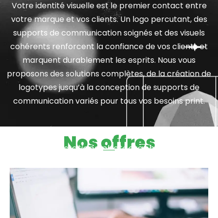
Votre identité visuelle est le premier contact entre
votre marque et vos clients. Un logo percutant, des
supports de communication soignés et des visuels
cohérents renforcent la confiance de vos clients et
marquent durablement les esprits. Nous vous
proposons des solutions complètes, de la création de
logotypes jusqu’à la conception de supports de
communication variés pour tous vos besoins print.
Nos offres
& prestations photographiques