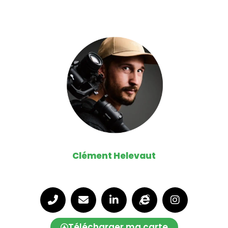
projet sur-mesure !
Clément Helevaut
Expert [Photos, Vidéos , Drone]
Télécharger ma carte