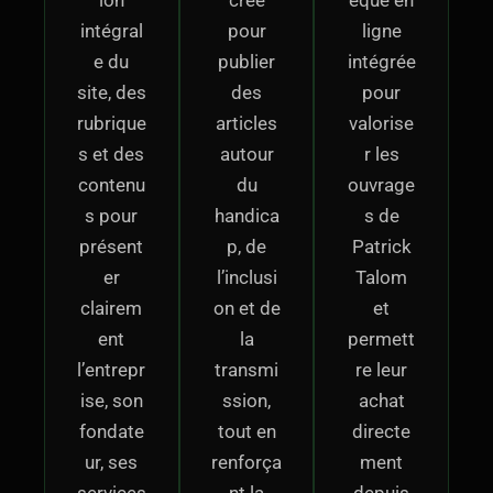
intégral
pour
ligne
e du
publier
intégrée
site, des
des
pour
rubrique
articles
valorise
s et des
autour
r les
contenu
du
ouvrage
s pour
handica
s de
présent
p, de
Patrick
er
l’inclusi
Talom
clairem
on et de
et
ent
la
permett
l’entrepr
transmi
re leur
ise, son
ssion,
achat
fondate
tout en
directe
ur, ses
renforça
ment
services
nt la
depuis